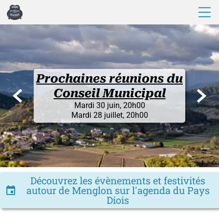
Fermetu
Prochaines réunions du


Conseil Municipal
La Mairie 
Mardi 30 juin, 20h00
du 10
Mardi 28 juillet, 20h00
(et les actualités
En vous s
Découvrez les évènements et festivités
autour de Menglon sur l'agenda du Pays
insert_invitation
Diois