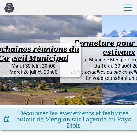
Fermeture pour congés
nions du
estivaux


icipal
La Mairie de Menglon sera fermée
0h00
du 10 au 30 août 2026
20h00
(et les actualités du site en veille du 1° au 30)
En vous souhaitant un bel été !
Découvrez les évènements et festivités
autour de Menglon sur l'agenda du Pays
insert_invitation
Diois