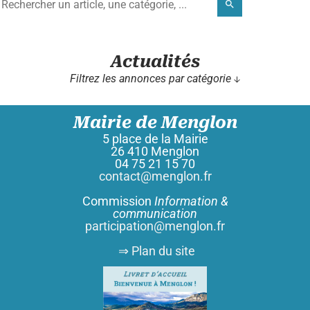
search
Actualités
Filtrez les annonces par catégorie ↓
Mairie de Menglon
5 place de la Mairie
26 410 Menglon
04 75 21 15 70
contact@menglon.fr
Commission
Information &
communication
participation@menglon.fr
⇒ Plan du site