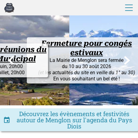
Fermeture pour congés
s du
estivaux


l
La Mairie de Menglon sera fermée
du 10 au 30 août 2026
(et les actualités du site en veille du 1° au 30)
En vous souhaitant un bel été !
Découvrez les évènements et festivités
autour de Menglon sur l'agenda du Pays
insert_invitation
Diois