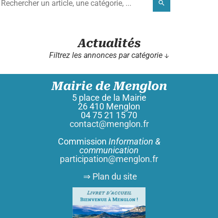
search
Actualités
Filtrez les annonces par catégorie ↓
Mairie de Menglon
5 place de la Mairie
26 410 Menglon
04 75 21 15 70
contact@menglon.fr
Commission
Information &
communication
participation@menglon.fr
⇒ Plan du site