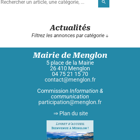
search
Actualités
Filtrez les annonces par catégorie ↓
Mairie de Menglon
5 place de la Mairie
26 410 Menglon
04 75 21 15 70
contact@menglon.fr
Commission
Information &
communication
participation@menglon.fr
⇒ Plan du site