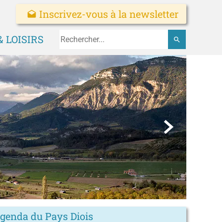
Inscrivez-vous à la newsletter
drafts
 LOISIRS
search

agenda du Pays Diois