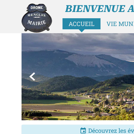
BIENVENUE 
ACCUEIL
VIE MUN

Découvrez les év
insert_invitation