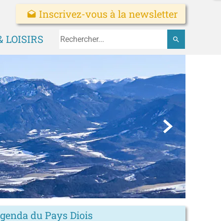
Inscrivez-vous à la newsletter
drafts
 LOISIRS
search

agenda du Pays Diois