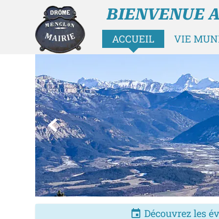
BIENVENUE 
ACCUEIL
VIE MUN

Découvrez les év
insert_invitation