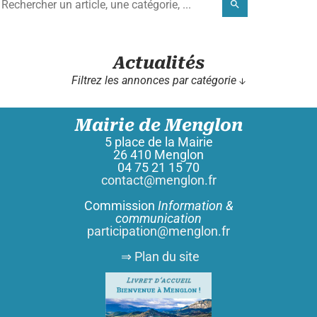
search
Actualités
Filtrez les annonces par catégorie ↓
Mairie de Menglon
5 place de la Mairie
26 410 Menglon
04 75 21 15 70
contact@menglon.fr
Commission
Information &
communication
participation@menglon.fr
⇒ Plan du site