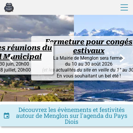
Fermeture pour congés
s du
estivaux


al
La Mairie de Menglon sera fermée
du 10 au 30 août 2026
(et les actualités du site en veille du 1° au 30)
En vous souhaitant un bel été !
Découvrez les évènements et festivités
autour de Menglon sur l'agenda du Pays
insert_invitation
Diois