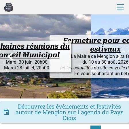
Fermeture pour congés
 réunions du
estivaux


Municipal
La Mairie de Menglon sera fermée
juin, 20h00
du 10 au 30 août 2026
illet, 20h00
(et les actualités du site en veille du 1° au 30)
En vous souhaitant un bel été !
Découvrez les évènements et festivités
autour de Menglon sur l'agenda du Pays
insert_invitation
Diois