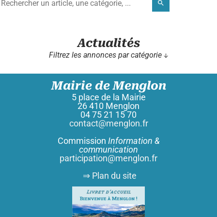
search
Actualités
Filtrez les annonces par catégorie ↓
Mairie de Menglon
5 place de la Mairie
26 410 Menglon
04 75 21 15 70
contact@menglon.fr
Commission
Information &
communication
participation@menglon.fr
⇒ Plan du site