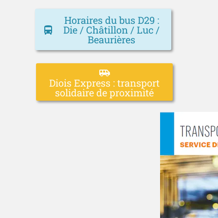
Horaires du bus D29 :
Die / Châtillon / Luc /
directions_bus
Beaurières
airport_shuttle
Diois Express : transport
solidaire de proximité