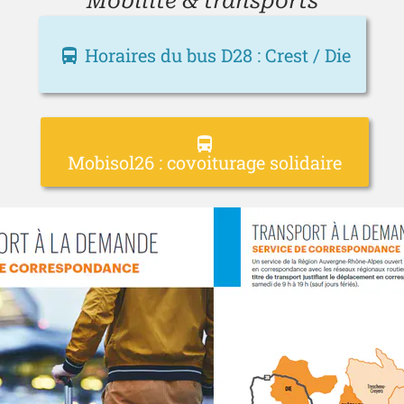
Mobilité & transports
Horaires du bus D28 : Crest / Die
directions_bus
directions_bus
Mobisol26 : covoiturage solidaire