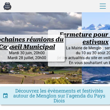
Fermeture pour congés
nions du
estivaux


icipal
La Mairie de Menglon sera fermée
0h00
du 10 au 30 août 2026
20h00
(et les actualités du site en veille du 1° au 30)
En vous souhaitant un bel été !
Découvrez les évènements et festivités
autour de Menglon sur l'agenda du Pays
insert_invitation
Diois