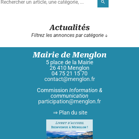
search
Actualités
Filtrez les annonces par catégorie ↓
Mairie de Menglon
5 place de la Mairie
26 410 Menglon
04 75 21 15 70
contact@menglon.fr
Commission
Information &
communication
participation@menglon.fr
⇒ Plan du site