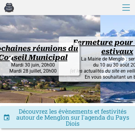
Fermeture pour congés
ons du
estivaux


pal
La Mairie de Menglon sera fermée
du 10 au 30 août 2026
0
(et les actualités du site en veille du 1° au 30)
En vous souhaitant un bel été !
Découvrez les évènements et festivités
autour de Menglon sur l'agenda du Pays
insert_invitation
Diois