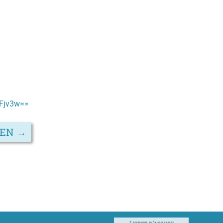
mFjv3w==
IEN
→