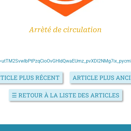
Arrèté de circulation
?token=utTM2SvwIbPtPzqCioOvGHIdQwaEUmz_pvXDI2NMg7ix_pyc
TICLE PLUS RÉCENT
ARTICLE PLUS ANC
☰
RETOUR À LA LISTE DES ARTICLES