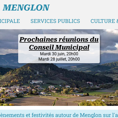
A MENGLON
ICIPALE
SERVICES PUBLICS
CULTURE &
Fermeture
La Ma
(et les actu
En v
ènements et festivités autour de Menglon sur l'