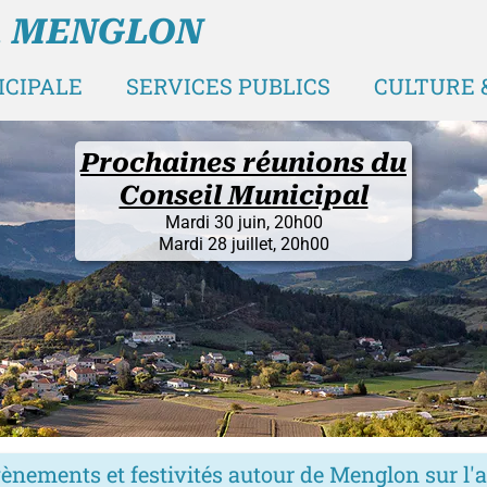
A MENGLON
ICIPALE
SERVICES PUBLICS
CULTURE &
Fermeture pour congés estiva
La Mairie de Menglon sera fermée
du 10 au 30 août 2026
(et les actualités du site en veille du 1° au 30)
En vous souhaitant un bel été !
ènements et festivités autour de Menglon sur l'