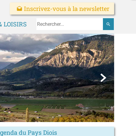
Inscrivez-vous à la newsletter
drafts
 LOISIRS
search
ux

agenda du Pays Diois