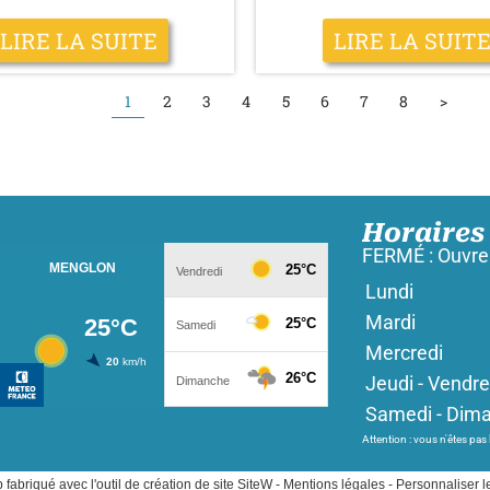
LIRE LA SUITE
LIRE LA SUIT
1
2
3
4
5
6
7
8
>
Horaires
FERMÉ : Ouvre 
Lundi
Mardi
Mercredi
Jeudi - Vendre
Samedi - Dim
Attention : vous n'êtes pas
 fabriqué avec l'outil de création de
site SiteW
-
Mentions légales
-
Personnaliser l