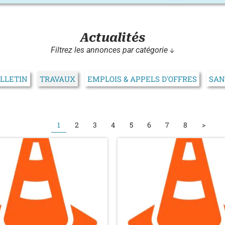
Actualités
Filtrez les annonces par catégorie ↓
LLETIN
TRAVAUX
EMPLOIS & APPELS D'OFFRES
SAN
1
2
3
4
5
6
7
8
>