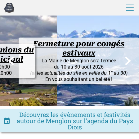
Fermeture pour congés
du
estivaux


La Mairie de Menglon sera fermée
du 10 au 30 août 2026
(et les actualités du site en veille du 1° au 30)
En vous souhaitant un bel été !
Découvrez les évènements et festivités
autour de Menglon sur l'agenda du Pays
insert_invitation
Diois