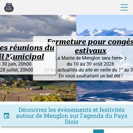
Fermeture pour congés
unions du
estivaux


icipal
La Mairie de Menglon sera fermée
20h00
du 10 au 30 août 2026
 20h00
(et les actualités du site en veille du 1° au 30)
En vous souhaitant un bel été !
Découvrez les évènements et festivités
autour de Menglon sur l'agenda du Pays
insert_invitation
Diois