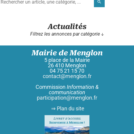
search
Actualités
Filtrez les annonces par catégorie ↓
Mairie de Menglon
5 place de la Mairie
26 410 Menglon
04 75 21 15 70
contact@menglon.fr
Commission
Information &
communication
participation@menglon.fr
⇒ Plan du site