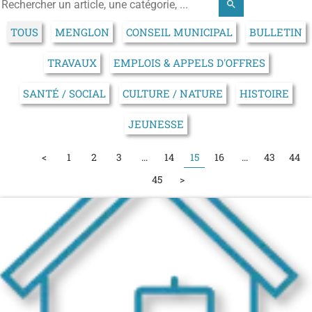
search
TOUS
MENGLON
CONSEIL MUNICIPAL
BULLETIN
TRAVAUX
EMPLOIS & APPELS D'OFFRES
SANTÉ / SOCIAL
CULTURE / NATURE
HISTOIRE
JEUNESSE
15
<
1
2
3
...
14
16
...
43
44
45
>