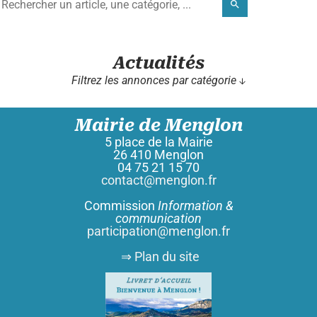
search
Actualités
Filtrez les annonces par catégorie ↓
Mairie de Menglon
5 place de la Mairie
26 410 Menglon
04 75 21 15 70
contact@menglon.fr
Commission
Information &
communication
participation@menglon.fr
⇒ Plan du site