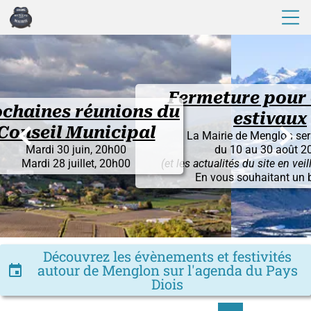
Fermeture pour congés
 réunions du
estivaux


 Municipal
La Mairie de Menglon sera fermée
 juin, 20h00
du 10 au 30 août 2026
uillet, 20h00
(et les actualités du site en veille du 1° au 30)
En vous souhaitant un bel été !
Découvrez les évènements et festivités
autour de Menglon sur l'agenda du Pays
insert_invitation
Diois